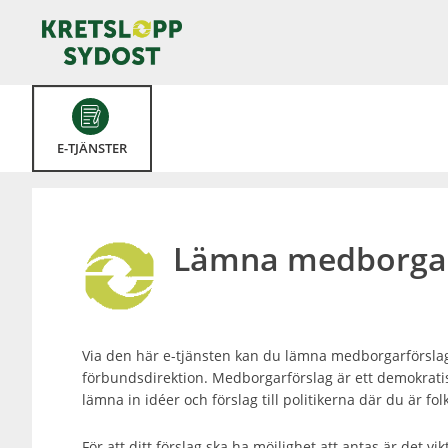
Välkommen
till
e-
tjänster
-
Kretslopp
E-TJÄNSTER
Sydost
Lämna medborgar
Via den här e-tjänsten kan du lämna medborgarförslag 
förbundsdirektion. Medborgarförslag är ett demokrat
lämna in idéer och förslag till politikerna där du är fo
För att ditt förslag ska ha möjlighet att antas är det vik