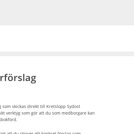
förslag
som skickas direkt till Kretslopp Sydost
iskt verktyg som gör att du som medborgare kan
lkbokförd.
tigt att du skriver ett konkret förslag som